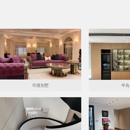
印度别墅
半岛